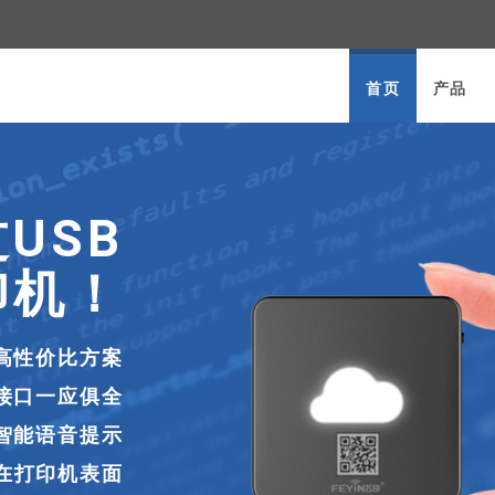
首页
产品
I2.0
式发布！
们都心存这样的设想：
席卷着世界一跃而起，
个世界已经焕然一新。
接口稳定运行8年以后，