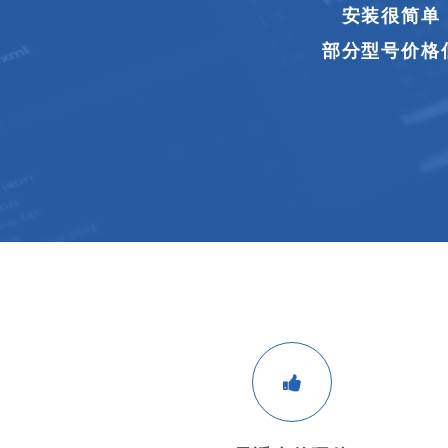
飞印API2.0
机
开
始
-
跳
到
主
页