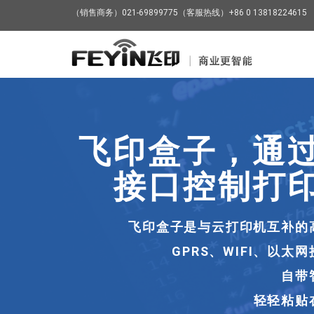
（销售商务）021-69899775（客服热线）+86 0 13818224615
飞
印
-
商
业
飞印AP
更
智
能
正
|
从
云
一直以来，我
打
印
互联网
机、
微
落地时整
信
打
在飞印1.0
印