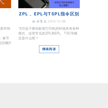
ZPL 、EPL与TSPL指令区别
由
小飞
在 2019/12/08
家新年快
飞印盒子驱动标签打印机的时候具有各种
模式，这里常见的ZPL和EPL、TSC等概
备注：春节
念是什么呢？
点到晚9
继续阅读